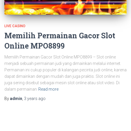
LIVE CASINO
Memilih Permainan Gacor Slot
Online MPO8899
Memilih Permainan Gacor Slot Online MPO8899 – Slot online
menjadi sebuah permainan judi yang dimainkan melalui internet.
Permainan ini cukup populer di kalangan pecinta judi online, karena
dapat dimainkan dengan mudah dan juga praktis. Slot online ini
juga sering disebut sebagai mesin slot online atau slot video. Di
dalam permainan
Read more
By
admin
,
3 years
ago