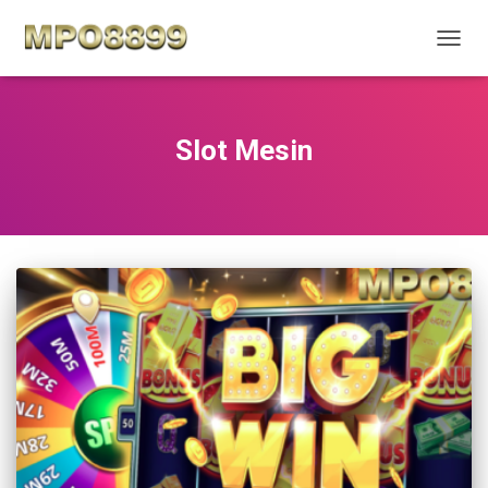
TOGGL
Slot Mesin