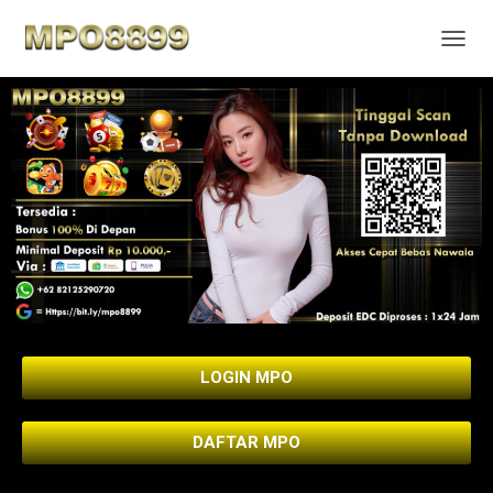
TOGGL
LOGIN MPO
DAFTAR MPO