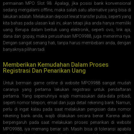
permainan MPO Slot 98. Apalagi, jika posisi bank konvensional
sedang mengalami offline, maka salah satu alternative yang bisa di
lakukan adalah. Melakukan deposit lewat transfer pulsa, seperti yang
kita bahas pada ulasan kali ini, akan tetapi jika anda hanya memiliki
uang. Berupa dalam bentuk uang elektronik, seperti ovo, link aja,
dana dan gopay, maka perusahaan MPO9988, juga menerima nya.
Dengan sangat senang hati, tanpa harus membebani anda, dengan
banyaknya pilihan tadi.
Memberikan Kemudahan Dalam Proses
Registrasi Dan Penarikan Uang
Untuk bermain game online di website MPO9988 sangat mudah
caranya yang pertama lakukan registrasi untuk pendaftaran
pertama. Yang sepenuhnya wajib memasukan data-data pribadi,
seperti nomor telepon, email dan juga detail rekening bank. Namun,
perlu di ingat kalau pada saat melakukan pengisian data nomor
rekening bank anda, wajib dilakukan secara benar. Karena akan
berpengaruh pada saat melakukan proses penarikan di website
MPO9988, iya memang benar sih. Masih bisa di toleransi apabila