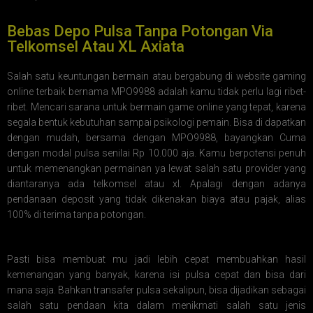
Bebas Depo Pulsa Tanpa Potongan Via
Telkomsel Atau XL Axiata
Salah satu keuntungan bermain atau bergabung di website gaming
online terbaik bernama MPO9988 adalah kamu tidak perlu lagi ribet-
ribet. Mencari sarana untuk bermain game online yang tepat, karena
segala bentuk kebutuhan sampai psikologi pemain. Bisa di dapatkan
dengan mudah, bersama dengan MPO9988, bayangkan Cuma
dengan modal pulsa senilai Rp 10.000 aja. Kamu berpotensi penuh
untuk memenangkan permainan ya lewat salah satu provider yang
diantaranya ada telkomsel atau xl. Apalagi dengan adanya
pendanaan deposit yang tidak dikenakan biaya atau pajak, alias
100% di terima tanpa potongan.
Pasti bisa membuat mu jadi lebih cepat membuahkan hasil
kemenangan yang banyak, karena isi pulsa cepat dan bisa dari
mana saja. Bahkan transafer pulsa sekalipun, bisa dijadikan sebagai
salah satu pendaan kita dalam menikmati salah satu jenis