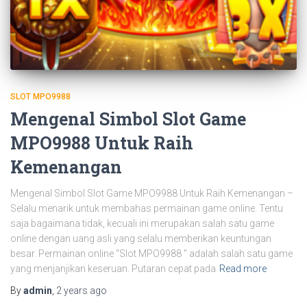
SLOT MPO9988
Mengenal Simbol Slot Game
MPO9988 Untuk Raih
Kemenangan
Mengenal Simbol Slot Game MPO9988 Untuk Raih Kemenangan –
Selalu menarik untuk membahas permainan game online. Tentu
saja bagaimana tidak, kecuali ini merupakan salah satu game
online dengan uang asli yang selalu memberikan keuntungan
besar. Permainan online “Slot MPO9988 ” adalah salah satu game
yang menjanjikan keseruan. Putaran cepat pada
Read more
By
admin
,
2 years
ago