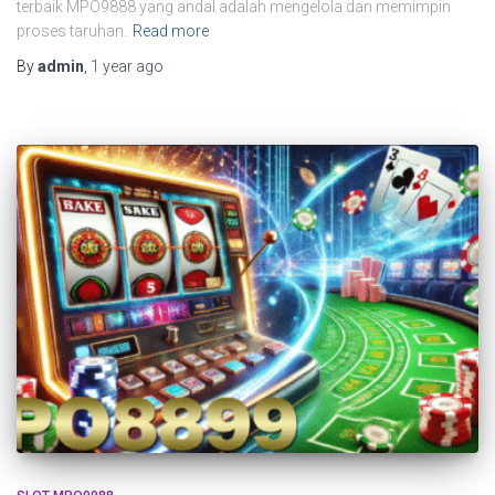
terbaik MPO9888 yang andal adalah mengelola dan memimpin
proses taruhan.
Read more
By
admin
,
1 year
ago