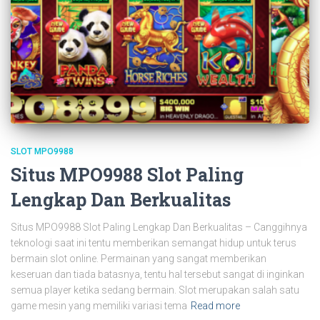
SLOT MPO9988
Situs MPO9988 Slot Paling
Lengkap Dan Berkualitas
Situs MPO9988 Slot Paling Lengkap Dan Berkualitas – Canggihnya
teknologi saat ini tentu memberikan semangat hidup untuk terus
bermain slot online. Permainan yang sangat memberikan
keseruan dan tiada batasnya, tentu hal tersebut sangat di inginkan
semua player ketika sedang bermain. Slot merupakan salah satu
game mesin yang memiliki variasi tema
Read more