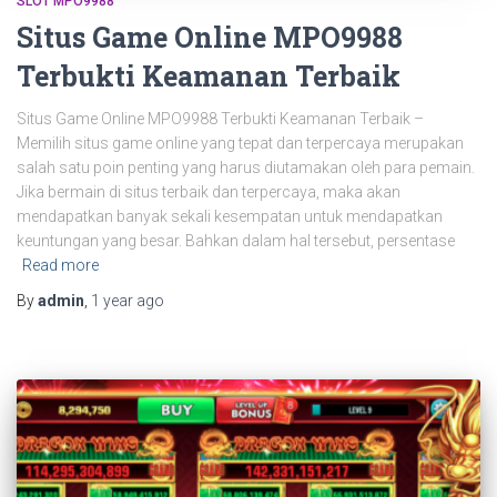
SLOT MPO9988
Situs Game Online MPO9988
Terbukti Keamanan Terbaik
Situs Game Online MPO9988 Terbukti Keamanan Terbaik –
Memilih situs game online yang tepat dan terpercaya merupakan
salah satu poin penting yang harus diutamakan oleh para pemain.
Jika bermain di situs terbaik dan terpercaya, maka akan
mendapatkan banyak sekali kesempatan untuk mendapatkan
keuntungan yang besar. Bahkan dalam hal tersebut, persentase
Read more
By
admin
,
1 year
ago