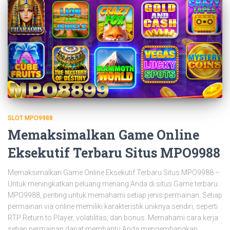
SLOT MPO9988
Memaksimalkan Game Online
Eksekutif Terbaru Situs MPO9988
Memaksimalkan Game Online Eksekutif Terbaru Situs MPO9988 –
Untuk meningkatkan peluang menang Anda di situs Game terbaru
MPO9988, penting untuk memahami setiap jenis permainan. Setiap
permainan via online memiliki karakteristik uniknya sendiri, seperti
RTP Return to Player, volatilitas, dan bonus. Memahami cara kerja
setiap permainan dapat membantu Anda mengembangkan