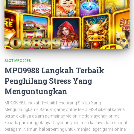
SLOT MPO9988
MPO9988 Langkah Terbaik
Penghilang Stress Yang
Menguntungkan
MPO9988 Langkah Terbaik Penghilang Stress Yang
Menguntungkan – Bandar game online MPO9988 dikenal karena
peran aktifnya dalam permainan via online dan layanan prima
kepada para anggotanya. Layanan yang mereka tawarkan sangat
beragam. Namun, hal terpenting untuk menjadi agen game online